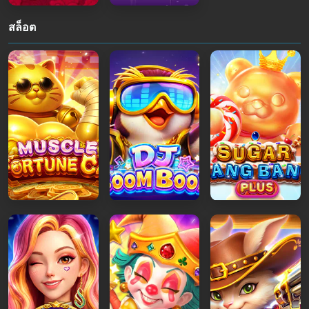
สล็อต