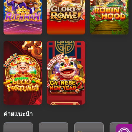
ค่ายแนะนำ