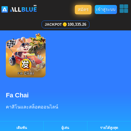
สมัคร
เข้าสู่ระบบ
100,335.26
JACKPOT
Fa Chai
คาสิโนและสล็อตออนไลน์
เดิมพัน
ผู้เล่น
รายได้สูงสุด