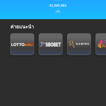
61,065,963
ครั้ง
ค่ายแนะนำ